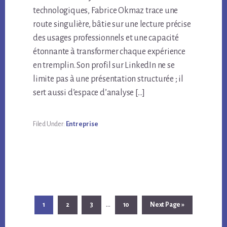
technologiques, Fabrice Okmaz trace une
route singulière, bâtie sur une lecture précise
des usages professionnels et une capacité
étonnante à transformer chaque expérience
en tremplin. Son profil sur LinkedIn ne se
limite pas à une présentation structurée ; il
sert aussi d’espace d’analyse […]
Filed Under:
Entreprise
Interim
…
Go
Go
Go
Go
Go
1
2
3
10
Next Page »
pages
to
to
to
to
to
page
page
page
page