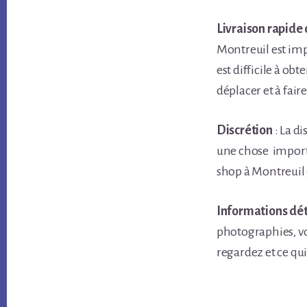
Livraison rapide
Montreuil est impo
est difficile à ob
déplacer et à fair
Discrétion
: La d
une chose import
shop à Montreuil 
Informations déta
photographies, vo
regardez et ce qu