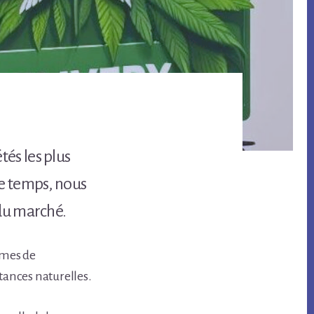
és les plus
le temps, nous
 du marché.
rmes de
tances naturelles.