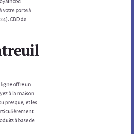
 Royalhcbd
à votre porte à
H24). CBD de
treuil
ligne offre un
oyez à la maison
u presque, et les
particulièrement
duits à base de