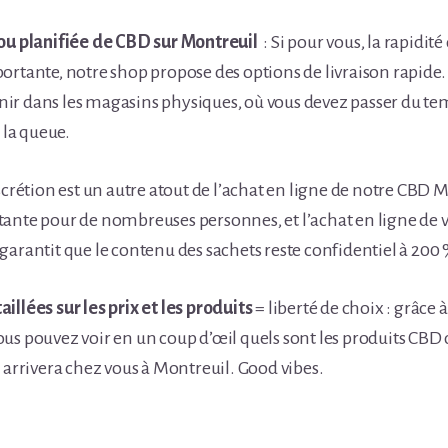
 ou planifiée de CBD sur Montreuil
: Si pour vous, la rapidit
rtante, notre shop propose des options de livraison rapide. C
tenir dans les magasins physiques, où vous devez passer du te
e la queue.
iscrétion est un autre atout de l’achat en ligne de notre CBD M
ante pour de nombreuses personnes, et l’achat en ligne de 
garantit que le contenu des sachets reste confidentiel à 200
illées sur les prix et les produits
= liberté de choix : grâce à
us pouvez voir en un coup d’œil quels sont les produits CBD
i arrivera chez vous à Montreuil. Good vibes.