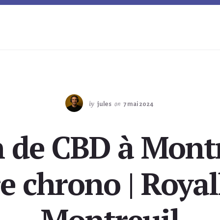
by
jules
on
7 mai 2024
n de CBD à Montr
e chrono | Roya