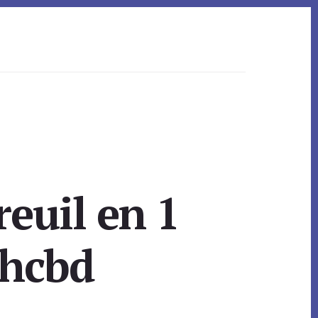
euil en 1
lhcbd