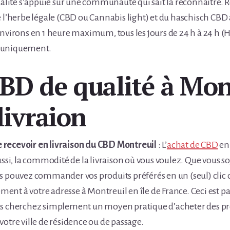
qualité s’appuie sur une communauté qui sait la reconnaître.
e l’herbe légale (CBD ou Cannabis light) et du haschisch CBD 
environs en 1 heure maximum, tous les jours de 24 h à 24 h (
 uniquement.
BD de qualité à Mon
livraion
recevoir en livraison du CBD Montreuil
: L’
achat de CBD
en 
ussi, la commodité de la livraison où vous voulez. Que vous s
s pouvez commander vos produits préférés en un (seul) clic o
tement à votre adresse à Montreuil en île de France. Ceci est 
us cherchez simplement un moyen pratique d’acheter des pro
votre ville de résidence ou de passage.