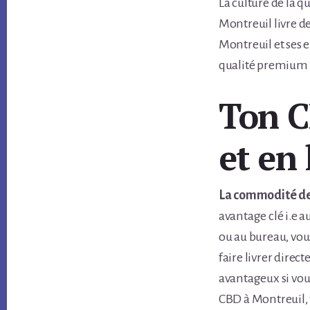
La culture de la 
Montreuil livre d
Montreuil et ses 
qualité premium
Ton C
et en 
La commodité de 
avantage clé i.e a
ou au bureau, vou
faire livrer direc
avantageux si vo
CBD à Montreuil, 